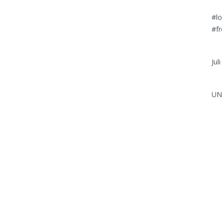
#l
#fr
Da
Jul
Cat
UN