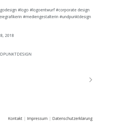
ogodesign #logo #logoentwurf #corporate design
eiegrafikerin #mediengestalterin #undpunktdesign
te
i 8, 2018
egory
DPUNKTDESIGN
Kontakt
|
Impressum
|
Datenschutzerklärung