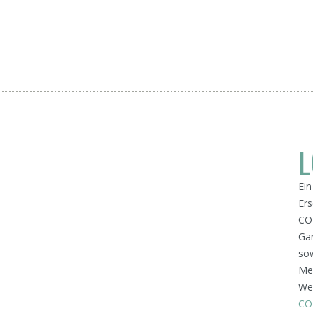
L
L
Ein
Ers
COM
Gar
sow
Me
Wei
CO